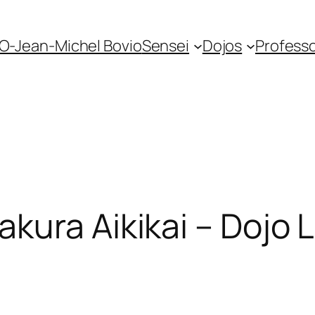
O-Jean-Michel Bovio
Sensei
Dojos
Profess
kura Aikikai – Dojo 