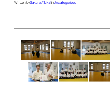
Written by
Sakura Aïkikaï
in
Uncategorized