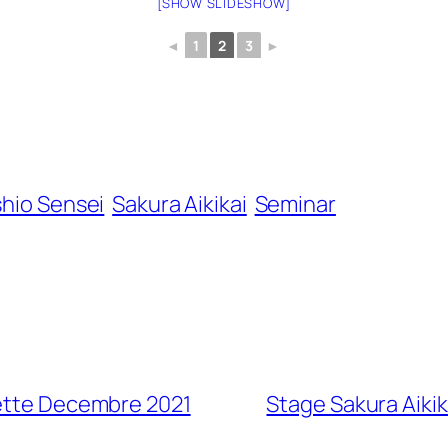
[SHOW SLIDESHOW]
◄
1
2
3
►
shio Sensei
Sakura Aikikai
Seminar
hette Decembre 2021
Stage Sakura Aikik