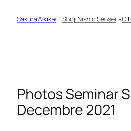
Skip
to
Sakura Aïkikaï
Shoji Nishio Sensei
CT
content
Photos Seminar Sa
Decembre 2021