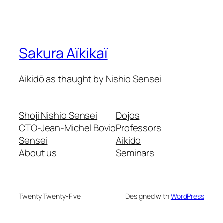
Sakura Aïkikaï
Aikidō as thaught by Nishio Sensei
Shoji Nishio Sensei
Dojos
CTO-Jean-Michel Bovio
Professors
Sensei
Aikido
About us
Seminars
Twenty Twenty-Five
Designed with
WordPress