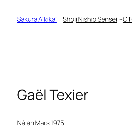
Skip
to
Sakura Aïkikaï
Shoji Nishio Sensei
CT
content
Gaël Texier
Né en Mars 1975