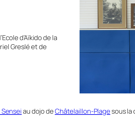
’Ecole d’Aïkido de la
iel Greslé et de
o Sensei
au dojo de
Châtelaillon-Plage
sous la 