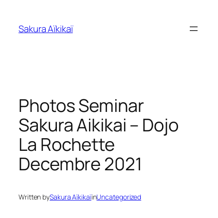
Skip
to
Sakura Aïkikaï
content
Photos Seminar
Sakura Aikikai – Dojo
La Rochette
Decembre 2021
Written by
Sakura Aïkikaï
in
Uncategorized