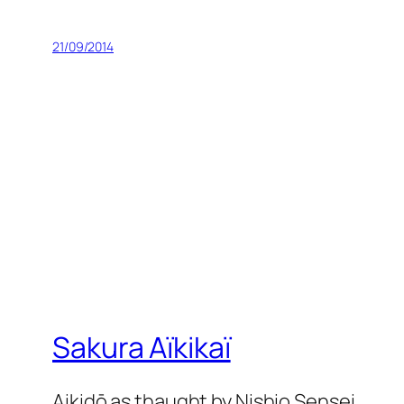
21/09/2014
Sakura Aïkikaï
Aikidō as thaught by Nishio Sensei