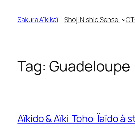
Skip
to
Sakura Aïkikaï
Shoji Nishio Sensei
CT
content
Tag:
Guadeloupe
Aïkido & Aïki-Toho-Ïaïdo à s