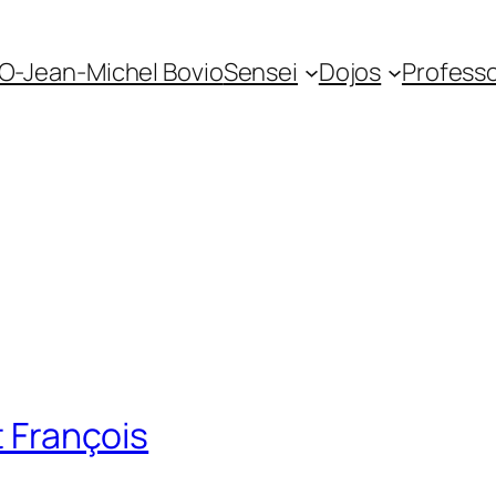
O-Jean-Michel Bovio
Sensei
Dojos
Profess
t François