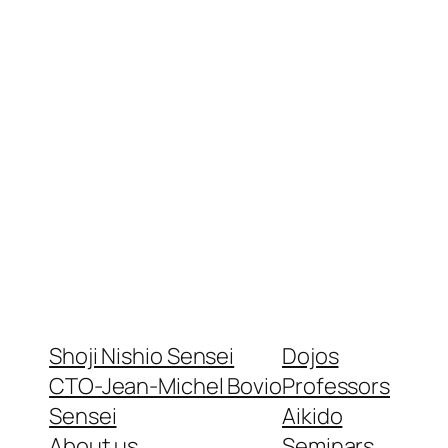
Shoji Nishio Sensei
Dojos
CTO-Jean-Michel Bovio
Professors
Sensei
Aikido
About us
Seminars