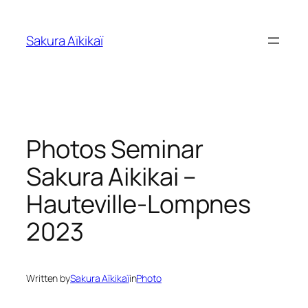
Skip
to
Sakura Aïkikaï
content
Photos Seminar
Sakura Aikikai –
Hauteville-Lompnes
2023
Written by
Sakura Aïkikaï
in
Photo