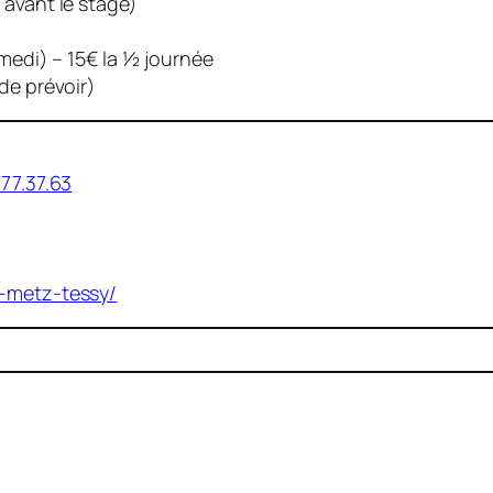
 avant le stage)
edi) – 15€ la 1⁄2 journée
de prévoir)
.77.37.63
o-metz-tessy/