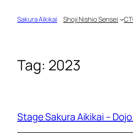
Skip
to
Sakura Aïkikaï
Shoji Nishio Sensei
CT
content
Tag:
2023
Stage Sakura Aikikai – Do