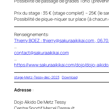
Possibilité de passage de grades Toho (prévenir
Prix du stage : 35 € (stage complet) – 25€ (le sam
Possibilité de pique-niquer sur place (à chacun 
Renseignements:
Thierry BOEZ :
thierry@sakuraaikikai.com
, 06.70
…
contact@sakuraaikikai.com
…
https://www.sakuraaikikai.com/dojo/dojo-aikid
stage-Metz-Tessy-dec-2023
Download
Adresse
:
Dojo Aïkido De Metz Tessy
Centre Sportif Marcel Dassault