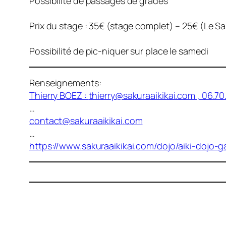
Possibilité de passages de grades
Prix du stage : 35€ (stage complet) – 25€ (Le Sa
Possibilité de pic-niquer sur place le samedi
Renseignements:
Thierry BOEZ :
thierry@sakuraaikikai.com
, 06.70
…
contact@sakuraaikikai.com
…
https://www.sakuraaikikai.com/dojo/aiki-dojo-ga