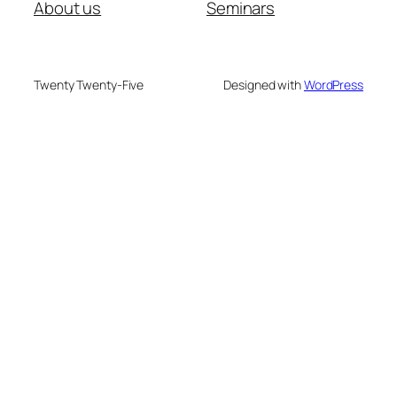
About us
Seminars
Twenty Twenty-Five
Designed with
WordPress