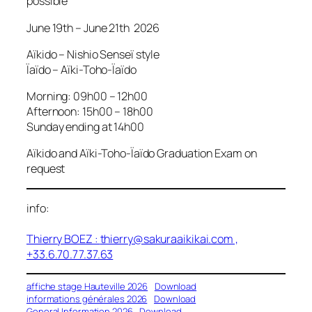
possible
June 19th – June 21th 2026
Aïkido – Nishio Senseï style
Ïaïdo – Aïki-Toho-Ïaïdo
Morning: 09h00 – 12h00
Afternoon: 15h00 – 18h00
Sunday ending at 14h00
Aïkido and Aïki-Toho-Ïaïdo Graduation Exam on
request
info:
Thierry BOEZ :
thierry@sakuraaikikai.com
,
+33.6.70.77.37.63
affiche stage Hauteville 2026
Download
informations générales 2026
Download
General Information 2026
Download