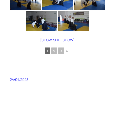
[SHOW SLIDESHOW]
1
2
3
►
24/04/2023