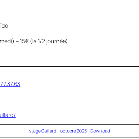
aïdo
medi) – 15€ (la 1/2 journée)
.77.37.63
illard/
stage Gaillard – octobre 2025
Download