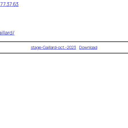
.77.37.63
illard/
stage-Gaillard-oct.-2023
Download