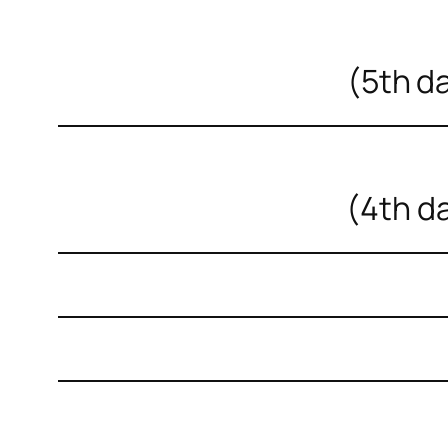
(5th da
(4th da