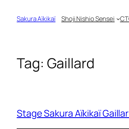
Skip
to
Sakura Aïkikaï
Shoji Nishio Sensei
CT
content
Tag:
Gaillard
Stage Sakura Aïkikaï Gaill