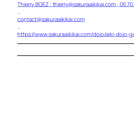
Thierry BOEZ :
thierry@sakuraaikikai.com
, 06.70
…
contact@sakuraaikikai.com
…
https://www.sakuraaikikai.com/dojo/aiki-dojo-ga