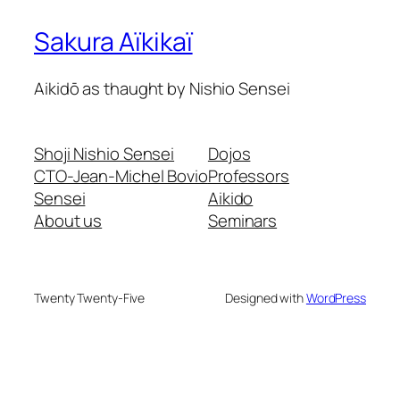
Sakura Aïkikaï
Aikidō as thaught by Nishio Sensei
Shoji Nishio Sensei
Dojos
CTO-Jean-Michel Bovio
Professors
Sensei
Aikido
About us
Seminars
Twenty Twenty-Five
Designed with
WordPress