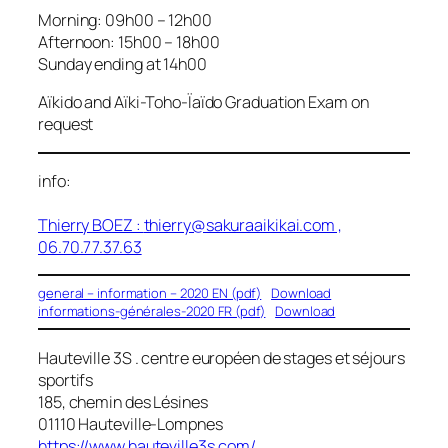
Morning: 09h00 – 12h00
Afternoon: 15h00 – 18h00
Sunday ending at 14h00
Aïkido and Aïki-Toho-Ïaïdo Graduation Exam on
request
info:
Thierry BOEZ :
thierry@sakuraaikikai.com
,
06.70.77.37.63
general – information – 2020 EN (pdf)
Download
informations-générales-2020 FR (pdf)
Download
Hauteville 3S . centre européen de stages et séjours
sportifs
185, chemin des Lésines
01110 Hauteville-Lompnes
https://www.hauteville3s.com/