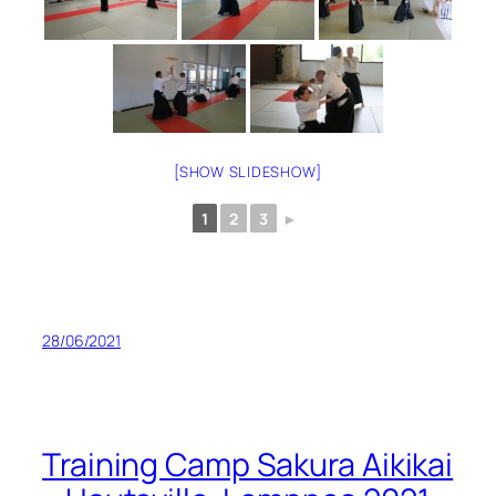
[SHOW SLIDESHOW]
1
2
3
►
28/06/2021
Training Camp Sakura Aikikai