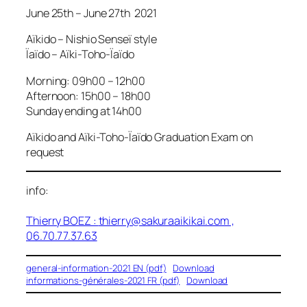
June 25th – June 27th 2021
Aïkido – Nishio Senseï style
Ïaïdo – Aïki-Toho-Ïaïdo
Morning: 09h00 – 12h00
Afternoon: 15h00 – 18h00
Sunday ending at 14h00
Aïkido and Aïki-Toho-Ïaïdo Graduation Exam on
request
info:
Thierry BOEZ :
thierry@sakuraaikikai.com
,
06.70.77.37.63
general-information-2021 EN (pdf)
Download
informations-générales-2021 FR (pdf)
Download